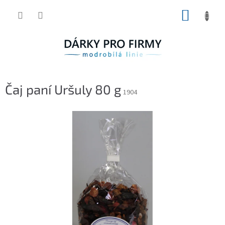
Přejít
NÁKUP
na
obsah
KOŠÍK
Čaj paní Uršuly 80 g
1904