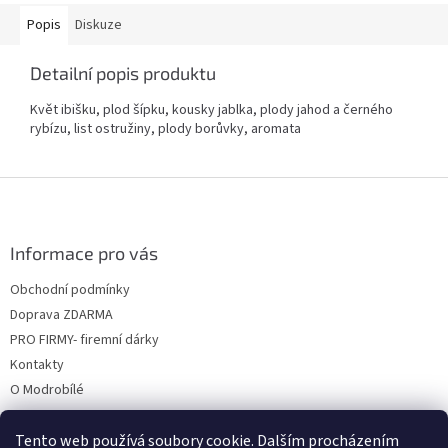
Popis
Diskuze
Detailní popis produktu
Květ ibišku, plod šípku, kousky jablka, plody jahod a černého
rybízu, list ostružiny, plody borůvky, aromata
Z
á
p
a
Informace pro vás
t
Obchodní podmínky
í
Doprava ZDARMA
PRO FIRMY- firemní dárky
Kontakty
O Modrobílé
Tento web používá soubory cookie. Dalším procházením