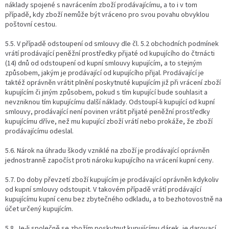
náklady spojené s navrácením zboží prodávajícímu, a to i v tom
případě, kdy zboží nemůže být vráceno pro svou povahu obvyklou
poštovní cestou.
5.5. V případě odstoupení od smlouvy dle čl. 5.2 obchodních podmínek
vrátí prodávající peněžní prostředky přijaté od kupujícího do čtrnácti
(14) dnů od odstoupení od kupní smlouvy kupujícím, a to stejným
způsobem, jakým je prodávající od kupujícího přijal. Prodávající je
taktéž oprávněn vrátit plnění poskytnuté kupujícím již při vrácení zboží
kupujícím či jiným způsobem, pokud s tím kupující bude souhlasit a
nevzniknou tím kupujícímu další náklady. Odstoupí-li kupující od kupní
smlouvy, prodávající není povinen vrátit přijaté peněžní prostředky
kupujícímu dříve, než mu kupující zboží vrátí nebo prokáže, že zboží
prodávajícímu odeslal.
5.6. Nárok na úhradu škody vzniklé na zboží je prodávající oprávněn
jednostranně započíst proti nároku kupujícího na vrácení kupní ceny.
5.7. Do doby převzetí zboží kupujícím je prodávající oprávněn kdykoliv
od kupní smlouvy odstoupit. V takovém případě vrátí prodávající
kupujícímu kupní cenu bez zbytečného odkladu, a to bezhotovostně na
účet určený kupujícím.
5.8. Je-li společně se zbožím poskytnut kupujícímu dárek, je darovací