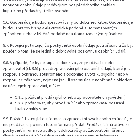
nebudou osobní údaje prodávajícím bez předchozího souhlasu
kupujícího předávány třetím osobám.
9.6. Osobní údaje budou zpracovávány po dobu neurčitou. Osobní údaje
budou zpracovávány v elektronické podobě automatizovaným
způsobem nebo v tištěné podobě neautomatizovaným způsobem.
9.7. Kupující potvrzuje, že poskytnuté osobní údaje jsou přesné a že byl
poučen o tom, že se jedná o dobrovolné poskytnutí osobních údajů.
9.8. V případě, že by se kupující domníval, že prodávající nebo
zpracovatel (čl. 9.5) provádí zpracování jeho osobních údajů, které je v
rozporu s ochranou soukromého a osobního života kupujícího nebo v
rozporu se zákonem, zejména jsou-li osobní údaje nepřesné s ohledem
na účel jejich zpracování, může:
9.8.1. požádat prodávajícího nebo zpracovatele o vysvětlení,
9.8.2. požadovat, aby prodávající nebo zpracovatel odstranil
takto vzniklý stav.
9.9. Požádá-li kupující o informaci o zpracování svých osobních údajů, je
mu prodávající povinen tuto informaci předat. Prodávající má právo za
poskytnutí informace podle předchozí věty požadovat přiměřenou