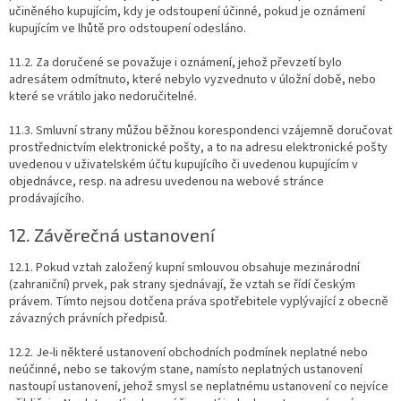
učiněného kupujícím, kdy je odstoupení účinné, pokud je oznámení
kupujícím ve lhůtě pro odstoupení odesláno.
11.2. Za doručené se považuje i oznámení, jehož převzetí bylo
adresátem odmítnuto, které nebylo vyzvednuto v úložní době, nebo
které se vrátilo jako nedoručitelné.
11.3. Smluvní strany můžou běžnou korespondenci vzájemně doručovat
prostřednictvím elektronické pošty, a to na adresu elektronické pošty
uvedenou v uživatelském účtu kupujícího či uvedenou kupujícím v
objednávce, resp. na adresu uvedenou na webové stránce
prodávajícího.
12. Závěrečná ustanovení
12.1. Pokud vztah založený kupní smlouvou obsahuje mezinárodní
(zahraniční) prvek, pak strany sjednávají, že vztah se řídí českým
právem. Tímto nejsou dotčena práva spotřebitele vyplývající z obecně
závazných právních předpisů.
12.2. Je-li některé ustanovení obchodních podmínek neplatné nebo
neúčinné, nebo se takovým stane, namísto neplatných ustanovení
nastoupí ustanovení, jehož smysl se neplatnému ustanovení co nejvíce