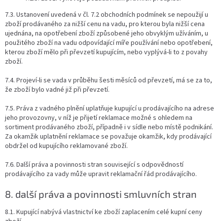
7.3. Ustanovení uvedená v čl. 7.2 obchodních podmínek se nepoužijí u
zboží prodávaného za nižší cenu na vadu, pro kterou byla nižší cena
ujednána, na opotřebení zboží způsobené jeho obvyklým užíváním, u
použitého zboží na vadu odpovídající míře používání nebo opotřebení,
kterou zboží mělo při převzetí kupujícím, nebo vyplývá-li to z povahy
zboží.
7.4. Projeví-li se vada v průběhu šesti měsíců od převzetí, má se za to,
že zboží bylo vadné již při převzetí.
7.5. Práva z vadného plnění uplatňuje kupující u prodávajícího na adrese
jeho provozovny, v níž je přijetí reklamace možné s ohledem na
sortiment prodávaného zboží, případně i v sídle nebo místě podnikání.
Za okamžik uplatnění reklamace se považuje okamžik, kdy prodávající
obdržel od kupujícího reklamované zboží.
7.6. Další práva a povinnosti stran související s odpovědností
prodávajícího za vady může upravit reklamační řád prodávajícího.
8. další práva a povinnosti smluvních stran
8.1. Kupující nabývá vlastnictví ke zboží zaplacením celé kupní ceny