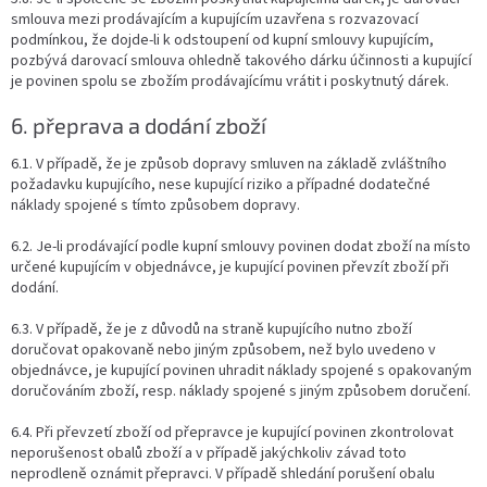
smlouva mezi prodávajícím a kupujícím uzavřena s rozvazovací
podmínkou, že dojde-li k odstoupení od kupní smlouvy kupujícím,
pozbývá darovací smlouva ohledně takového dárku účinnosti a kupující
je povinen spolu se zbožím prodávajícímu vrátit i poskytnutý dárek.
6. přeprava a dodání zboží
6.1. V případě, že je způsob dopravy smluven na základě zvláštního
požadavku kupujícího, nese kupující riziko a případné dodatečné
náklady spojené s tímto způsobem dopravy.
6.2. Je-li prodávající podle kupní smlouvy povinen dodat zboží na místo
určené kupujícím v objednávce, je kupující povinen převzít zboží při
dodání.
6.3. V případě, že je z důvodů na straně kupujícího nutno zboží
doručovat opakovaně nebo jiným způsobem, než bylo uvedeno v
objednávce, je kupující povinen uhradit náklady spojené s opakovaným
doručováním zboží, resp. náklady spojené s jiným způsobem doručení.
6.4. Při převzetí zboží od přepravce je kupující povinen zkontrolovat
neporušenost obalů zboží a v případě jakýchkoliv závad toto
neprodleně oznámit přepravci. V případě shledání porušení obalu