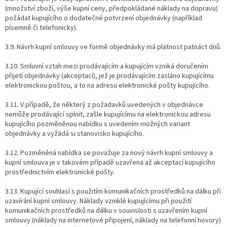
(množství zboží, výše kupní ceny, předpokládané náklady na dopravu)
požádat kupujícího o dodatečné potvrzení objednávky (například
písemně či telefonicky).
3.9. Návrh kupní smlouvy ve formě objednávky má platnost patnáct dnů.
3.10. Smluvní vztah mezi prodávajícím a kupujícím vzniká doručením
přijetí objednávky (akceptací), jež je prodávajícím zasláno kupujícímu
elektronickou poštou, a to na adresu elektronické pošty kupujícího.
3.11. V případě, že některý z požadavků uvedených v objednávce
nemůže prodávající splnit, zašle kupujícímu na elektronickou adresu
kupujícího pozměněnou nabídku s uvedením možných variant
objednávky a vyžádá si stanovisko kupujícího.
3.12. Pozměněná nabídka se považuje za nový návrh kupní smlouvy a
kupní smlouva je v takovém případě uzavřena až akceptací kupujícího
prostřednictvím elektronické pošty.
3.13. Kupující souhlasí s použitím komunikačních prostředků na dálku při
uzavírání kupní smlouvy. Náklady vzniklé kupujícímu při použití
komunikačních prostředků na dálku v souvislosti s uzavřením kupní
smlouvy (náklady na internetové připojení, náklady na telefonní hovory)