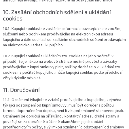
úhradu nepřevyšující náklady nezbytné na poskytnutí informace.
10. Zasílání obchodních sdělení a ukládání
cookies
10.1. Kupující souhlasí se zasíláním informací souvisejících se zbožím,
službami nebo podnikem prodávajícího na elektronickou adresu
kupujícího a dále souhlasí se zasíláním obchodních sdělení prodávajícím
na elektronickou adresu kupujícího.
10.2. Kupující souhlasí s ukládáním tzv. cookies na jeho počítač. V
případě, že je nákup na webové stránce možné provést a závazky
prodávajícího z kupní smlouvy plnit, aniž by docházelo k ukládání tzv.
cookies na počítač kupujícího, může kupující souhlas podle předchozí
věty kdykoliv odvolat.
11. Doručování
11.1. Oznámení týkající se vztahů prodávajícího a kupujícího, zejména
týkající odstoupení od kupní smlouvy, musí být doručena poštou
formou doporučeného dopisu, není-li v kupní smlouvě stanoveno jinak.
Oznámení se doručují na příslušnou kontaktní adresu druhé strany a
považují se za doručené a účinné okamžikem jejich dodání
prostřednictvím pošty, s výjimkou oznámení o odstoupení od smlouvy