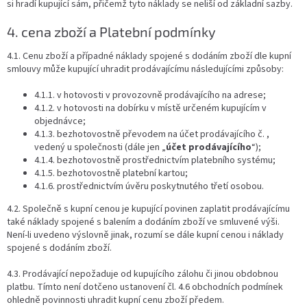
si hradí kupující sám, přičemž tyto náklady se neliší od základní sazby.
4. cena zboží a Platební podmínky
4.1. Cenu zboží a případné náklady spojené s dodáním zboží dle kupní
smlouvy může kupující uhradit prodávajícímu následujícími způsoby:
4.1.1. v hotovosti v provozovně prodávajícího na adrese;
4.1.2. v hotovosti na dobírku v místě určeném kupujícím v
objednávce;
4.1.3. bezhotovostně převodem na účet prodávajícího č. ,
vedený u společnosti (dále jen „
účet prodávajícího
“);
4.1.4. bezhotovostně prostřednictvím platebního systému;
4.1.5. bezhotovostně platební kartou;
4.1.6. prostřednictvím úvěru poskytnutého třetí osobou.
4.2. Společně s kupní cenou je kupující povinen zaplatit prodávajícímu
také náklady spojené s balením a dodáním zboží ve smluvené výši.
Není-li uvedeno výslovně jinak, rozumí se dále kupní cenou i náklady
spojené s dodáním zboží.
4.3. Prodávající nepožaduje od kupujícího zálohu či jinou obdobnou
platbu. Tímto není dotčeno ustanovení čl. 4.6 obchodních podmínek
ohledně povinnosti uhradit kupní cenu zboží předem.