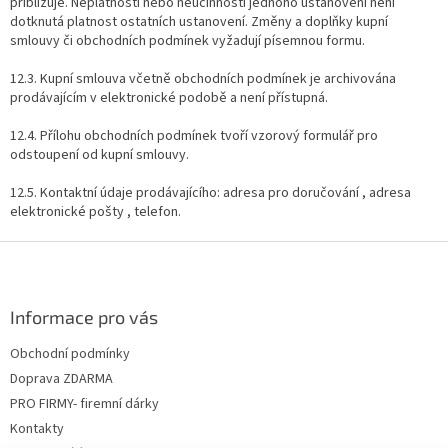
přibližuje. Neplatností nebo neúčinností jednoho ustanovení není
dotknutá platnost ostatních ustanovení. Změny a doplňky kupní
smlouvy či obchodních podmínek vyžadují písemnou formu.
12.3. Kupní smlouva včetně obchodních podmínek je archivována
prodávajícím v elektronické podobě a není přístupná.
12.4. Přílohu obchodních podmínek tvoří vzorový formulář pro
odstoupení od kupní smlouvy.
12.5. Kontaktní údaje prodávajícího: adresa pro doručování , adresa
elektronické pošty , telefon.
Z
á
p
a
Informace pro vás
t
Obchodní podmínky
í
Doprava ZDARMA
PRO FIRMY- firemní dárky
Kontakty