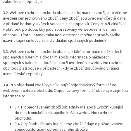
zákoníku se nepoužije.
3.2. Webové rozhraní obchodu obsahuje informace o zboží, a to včetně
uvedení cen jednotlivého zboží. Ceny zboží jsou uvedeny včetně daně
z přidané hodnoty a všech souvisejících poplatků. Ceny zboží zůstávají
v platnosti po dobu, kdy jsou zobrazovány ve webovém rozhraní
obchodu. Tímto ustanovením není omezena možnost prodávajícího
uzavřít kupní smlouvu za individuálně sjednaných podmínek.
3.3. Webové rozhraní obchodu obsahuje také informace o nákladech
spojených s balením a dodáním zboží. Informace o nákladech
spojených s balením a dodáním zboží uvedené ve webovém rozhraní
obchodu platí pouze v případech, kdy je zboží doručováno v rámci
území České republiky.
3.4. Pro objednání zboží vyplní kupující objednávkový formulář ve
webovém rozhraní obchodu. Objednávkový formulář obsahuje zejména
informace o:
3.4.1. objednávaném zboží (objednávané zboží „vloží“ kupující
do elektronického nákupního košíku webového rozhraní
obchodu),
3.4.2. způsobu úhrady kupní ceny zboží, údaje o požadovaném
způsobu doručení objednávaného zboží a