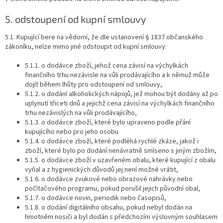
5. odstoupení od kupní smlouvy
5.1. Kupující bere na vědomí, že dle ustanovení § 1837 občanského
zákoníku, nelze mimo jiné odstoupit od kupní smlouvy:
5.1.1. o dodávce zboží, jehož cena závisí na výchylkách
finančního trhu nezávisle na vůli prodávajícího a k němuž může
dojít během lhůty pro odstoupení od smlouvy,
5.1.2. o dodání alkoholických nápojů, jež mohou být dodány až po
uplynutí třiceti dnů a jejichž cena závisí na výchylkách finančního
trhu nezávislých na vůli prodávajícího,
5.1.3. o dodávce zboží, které bylo upraveno podle přání
kupujícího nebo pro jeho osobu
5.1.4. o dodávce zboží, které podléhá rychlé zkáze, jakož i
zboží, které bylo po dodání nenávratně smíseno s jiným zbožím,
5.1.5. o dodávce zboží v uzavřeném obalu, které kupující z obalu
vyňal a z hygienických důvodů jej není možné vrátit,
5.1.6. o dodávce zvukové nebo obrazové nahrávky nebo
počítačového programu, pokud porušil jejich původní obal,
5.1.7. o dodávce novin, periodik nebo časopisů,
5.1.8. o dodání digitálního obsahu, pokud nebyl dodán na
hmotném nosiči a byl dodán s předchozím výslovným souhlasem