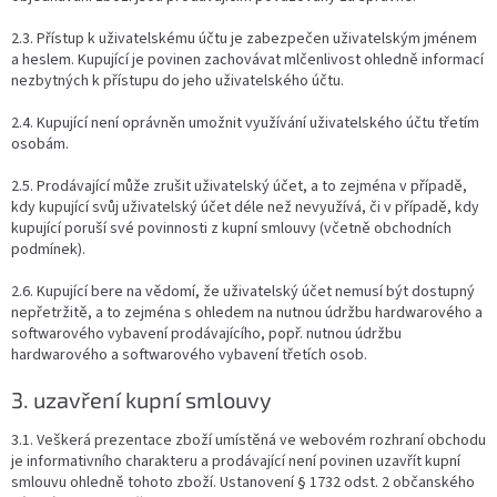
2.3. Přístup k uživatelskému účtu je zabezpečen uživatelským jménem
a heslem. Kupující je povinen zachovávat mlčenlivost ohledně informací
nezbytných k přístupu do jeho uživatelského účtu.
2.4. Kupující není oprávněn umožnit využívání uživatelského účtu třetím
osobám.
2.5. Prodávající může zrušit uživatelský účet, a to zejména v případě,
kdy kupující svůj uživatelský účet déle než nevyužívá, či v případě, kdy
kupující poruší své povinnosti z kupní smlouvy (včetně obchodních
podmínek).
2.6. Kupující bere na vědomí, že uživatelský účet nemusí být dostupný
nepřetržitě, a to zejména s ohledem na nutnou údržbu hardwarového a
softwarového vybavení prodávajícího, popř. nutnou údržbu
hardwarového a softwarového vybavení třetích osob.
3. uzavření kupní smlouvy
3.1. Veškerá prezentace zboží umístěná ve webovém rozhraní obchodu
je informativního charakteru a prodávající není povinen uzavřít kupní
smlouvu ohledně tohoto zboží. Ustanovení § 1732 odst. 2 občanského