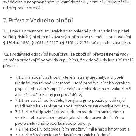
svědčícího o neoprávněném vniknutí do zásilky nemusí kupující zásilku
od přepravce převzít.
7. Práva z Vadného plnění
7.1. Práva a povinnosti smluvních stran ohledně práv z vadného plnění
se řídí příslušnými obecně závaznými předpisy (zejména ustanoveními
§ 1914 až 1925, § 2099 až 2117 a § 2161 až 2174 občanského zákoníku).
7.2. Prodávající odpovídá kupujícímu, že zboží při převzetí nemá vady.
Zejména prodávající odpovídá kupujícímu, že v době, kdy kupující zboží
převzal:
7.2.1. má zboží vlastnosti, které si strany ujednaly, a chybí-li
ujednání, má takové vlastnosti, které prodávající nebo výrobce
popsal nebo které kupující očekával s ohledem na povahu zboží
a na základě reklamy jimi prováděné,
7.2.2. se zboží hodí k účelu, který pro jeho použití prodávající
uvádí nebo ke kterému se zboží tohoto druhu obvykle používá,
7.2.3. zboží odpovídá jakostí nebo provedením smluvenému
vzorku nebo předloze, byla-li jakost nebo provedení určeno
podle smluveného vzorku nebo předlohy,
7.2.4. je zboží v odpovídajícím množství, míře nebo hmotnosti a
7.2.5. zboží vyhovuje požadavkům právních předpisů.