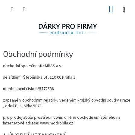
Přejít
NÁKUP
na
obsah
KOŠÍK
Obchodní podmínky
obchodní společnosti : MBAS a.s.
se sídlem : Štěpánská 61, 110 00 Praha 1
identifikační číslo : 25772538
zapsané v obchodním rejstříku vedeném krajský obvodní soud v Praze
, oddíl B , vložka 5073
pro prodej zboží prostřednictvím on-line obchodu umístěného na
internetové adrese: www.modrobila.cz