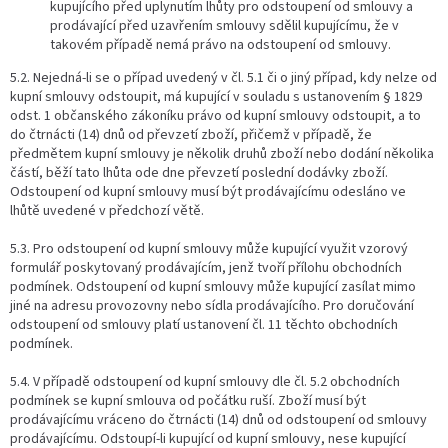
kupujícího před uplynutím lhůty pro odstoupení od smlouvy a
prodávající před uzavřením smlouvy sdělil kupujícímu, že v
takovém případě nemá právo na odstoupení od smlouvy.
5.2. Nejedná-li se o případ uvedený v čl. 5.1 či o jiný případ, kdy nelze od
kupní smlouvy odstoupit, má kupující v souladu s ustanovením § 1829
odst. 1 občanského zákoníku právo od kupní smlouvy odstoupit, a to
do čtrnácti (14) dnů od převzetí zboží, přičemž v případě, že
předmětem kupní smlouvy je několik druhů zboží nebo dodání několika
částí, běží tato lhůta ode dne převzetí poslední dodávky zboží.
Odstoupení od kupní smlouvy musí být prodávajícímu odesláno ve
lhůtě uvedené v předchozí větě.
5.3. Pro odstoupení od kupní smlouvy může kupující využit vzorový
formulář poskytovaný prodávajícím, jenž tvoří přílohu obchodních
podmínek. Odstoupení od kupní smlouvy může kupující zasílat mimo
jiné na adresu provozovny nebo sídla prodávajícího. Pro doručování
odstoupení od smlouvy platí ustanovení čl. 11 těchto obchodních
podmínek.
5.4. V případě odstoupení od kupní smlouvy dle čl. 5.2 obchodních
podmínek se kupní smlouva od počátku ruší. Zboží musí být
prodávajícímu vráceno do čtrnácti (14) dnů od odstoupení od smlouvy
prodávajícímu. Odstoupí-li kupující od kupní smlouvy, nese kupující