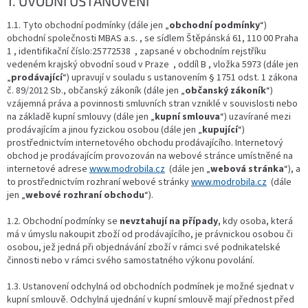
1. ÚVODNÍ USTANOVENÍ
1.1. Tyto obchodní podmínky (dále jen „
obchodní podmínky
“)
obchodní společnosti MBAS a.s. , se sídlem Štěpánská 61, 110 00 Praha
1 , identifikační číslo:25772538 , zapsané v obchodním rejstříku
vedeném krajský obvodní soud v Praze , oddíl B , vložka 5973 (dále jen
„
prodávající
“) upravují v souladu s ustanovením § 1751 odst. 1 zákona
č. 89/2012 Sb., občanský zákoník (dále jen „
občanský zákoník
“)
vzájemná práva a povinnosti smluvních stran vzniklé v souvislosti nebo
na základě kupní smlouvy (dále jen „
kupní smlouva
“) uzavírané mezi
prodávajícím a jinou fyzickou osobou (dále jen „
kupující
“)
prostřednictvím internetového obchodu prodávajícího. Internetový
obchod je prodávajícím provozován na webové stránce umístněné na
internetové adrese
www.modrobila.cz
(dále jen „
webová stránka
“), a
to prostřednictvím rozhraní webové stránky
www.modrobila.cz
(dále
jen „
webové rozhraní obchodu
“).
1.2. Obchodní podmínky se
nevztahují na případy
, kdy osoba, která
má v úmyslu nakoupit zboží od prodávajícího, je právnickou osobou či
osobou, jež jedná při objednávání zboží v rámci své podnikatelské
činnosti nebo v rámci svého samostatného výkonu povolání.
1.3. Ustanovení odchylná od obchodních podmínek je možné sjednat v
kupní smlouvě. Odchylná ujednání v kupní smlouvě mají přednost před