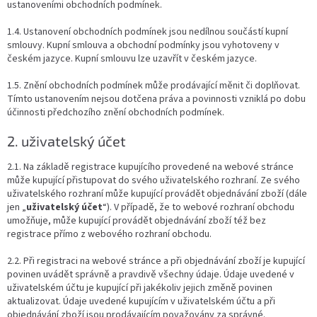
ustanoveními obchodních podmínek.
1.4. Ustanovení obchodních podmínek jsou nedílnou součástí kupní
smlouvy. Kupní smlouva a obchodní podmínky jsou vyhotoveny v
českém jazyce. Kupní smlouvu lze uzavřít v českém jazyce.
1.5. Znění obchodních podmínek může prodávající měnit či doplňovat.
Tímto ustanovením nejsou dotčena práva a povinnosti vzniklá po dobu
účinnosti předchozího znění obchodních podmínek.
2. uživatelský účet
2.1. Na základě registrace kupujícího provedené na webové stránce
může kupující přistupovat do svého uživatelského rozhraní. Ze svého
uživatelského rozhraní může kupující provádět objednávání zboží (dále
jen „
uživatelský účet
“). V případě, že to webové rozhraní obchodu
umožňuje, může kupující provádět objednávání zboží též bez
registrace přímo z webového rozhraní obchodu.
2.2. Při registraci na webové stránce a při objednávání zboží je kupující
povinen uvádět správně a pravdivě všechny údaje. Údaje uvedené v
uživatelském účtu je kupující při jakékoliv jejich změně povinen
aktualizovat. Údaje uvedené kupujícím v uživatelském účtu a při
objednávání zboží jsou prodávajícím považovány za správné.