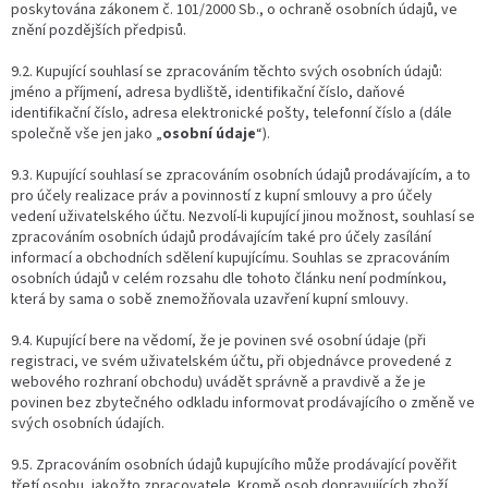
poskytována zákonem č. 101/2000 Sb., o ochraně osobních údajů, ve
znění pozdějších předpisů.
9.2. Kupující souhlasí se zpracováním těchto svých osobních údajů:
jméno a příjmení, adresa bydliště, identifikační číslo, daňové
identifikační číslo, adresa elektronické pošty, telefonní číslo a (dále
společně vše jen jako „
osobní údaje
“).
9.3. Kupující souhlasí se zpracováním osobních údajů prodávajícím, a to
pro účely realizace práv a povinností z kupní smlouvy a pro účely
vedení uživatelského účtu. Nezvolí-li kupující jinou možnost, souhlasí se
zpracováním osobních údajů prodávajícím také pro účely zasílání
informací a obchodních sdělení kupujícímu. Souhlas se zpracováním
osobních údajů v celém rozsahu dle tohoto článku není podmínkou,
která by sama o sobě znemožňovala uzavření kupní smlouvy.
9.4. Kupující bere na vědomí, že je povinen své osobní údaje (při
registraci, ve svém uživatelském účtu, při objednávce provedené z
webového rozhraní obchodu) uvádět správně a pravdivě a že je
povinen bez zbytečného odkladu informovat prodávajícího o změně ve
svých osobních údajích.
9.5. Zpracováním osobních údajů kupujícího může prodávající pověřit
třetí osobu, jakožto zpracovatele. Kromě osob dopravujících zboží