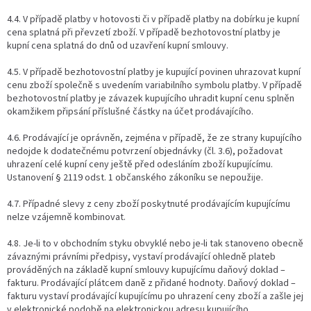
4.4. V případě platby v hotovosti či v případě platby na dobírku je kupní
cena splatná při převzetí zboží. V případě bezhotovostní platby je
kupní cena splatná do dnů od uzavření kupní smlouvy.
4.5. V případě bezhotovostní platby je kupující povinen uhrazovat kupní
cenu zboží společně s uvedením variabilního symbolu platby. V případě
bezhotovostní platby je závazek kupujícího uhradit kupní cenu splněn
okamžikem připsání příslušné částky na účet prodávajícího.
4.6. Prodávající je oprávněn, zejména v případě, že ze strany kupujícího
nedojde k dodatečnému potvrzení objednávky (čl. 3.6), požadovat
uhrazení celé kupní ceny ještě před odesláním zboží kupujícímu.
Ustanovení § 2119 odst. 1 občanského zákoníku se nepoužije.
4.7. Případné slevy z ceny zboží poskytnuté prodávajícím kupujícímu
nelze vzájemně kombinovat.
4.8. Je-li to v obchodním styku obvyklé nebo je-li tak stanoveno obecně
závaznými právními předpisy, vystaví prodávající ohledně plateb
prováděných na základě kupní smlouvy kupujícímu daňový doklad –
fakturu. Prodávající plátcem daně z přidané hodnoty. Daňový doklad –
fakturu vystaví prodávající kupujícímu po uhrazení ceny zboží a zašle jej
v elektronické podobě na elektronickou adresu kupujícího.