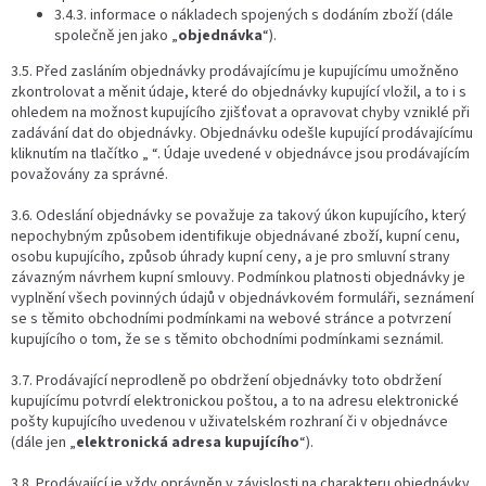
3.4.3. informace o nákladech spojených s dodáním zboží (dále
společně jen jako „
objednávka
“).
3.5. Před zasláním objednávky prodávajícímu je kupujícímu umožněno
zkontrolovat a měnit údaje, které do objednávky kupující vložil, a to i s
ohledem na možnost kupujícího zjišťovat a opravovat chyby vzniklé při
zadávání dat do objednávky. Objednávku odešle kupující prodávajícímu
kliknutím na tlačítko „ “. Údaje uvedené v objednávce jsou prodávajícím
považovány za správné.
3.6. Odeslání objednávky se považuje za takový úkon kupujícího, který
nepochybným způsobem identifikuje objednávané zboží, kupní cenu,
osobu kupujícího, způsob úhrady kupní ceny, a je pro smluvní strany
závazným návrhem kupní smlouvy. Podmínkou platnosti objednávky je
vyplnění všech povinných údajů v objednávkovém formuláři, seznámení
se s těmito obchodními podmínkami na webové stránce a potvrzení
kupujícího o tom, že se s těmito obchodními podmínkami seznámil.
3.7. Prodávající neprodleně po obdržení objednávky toto obdržení
kupujícímu potvrdí elektronickou poštou, a to na adresu elektronické
pošty kupujícího uvedenou v uživatelském rozhraní či v objednávce
(dále jen „
elektronická adresa kupujícího
“).
3.8. Prodávající je vždy oprávněn v závislosti na charakteru objednávky