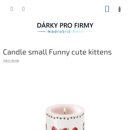
Přejít
NÁKUP
na
obsah
KOŠÍK
Candle small Funny cute kittens
39219105