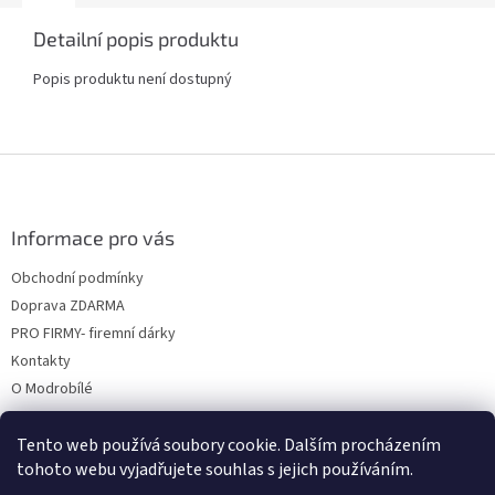
Detailní popis produktu
Popis produktu není dostupný
Z
á
p
a
Informace pro vás
t
Obchodní podmínky
í
Doprava ZDARMA
PRO FIRMY- firemní dárky
Kontakty
O Modrobílé
Tento web používá soubory cookie. Dalším procházením
tohoto webu vyjadřujete souhlas s jejich používáním.