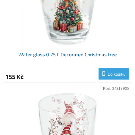
o
d
u
k
t
ů
Water glass 0.25 L Decorated Christmas tree
Do košíku
155 Kč
Kód:
34318905