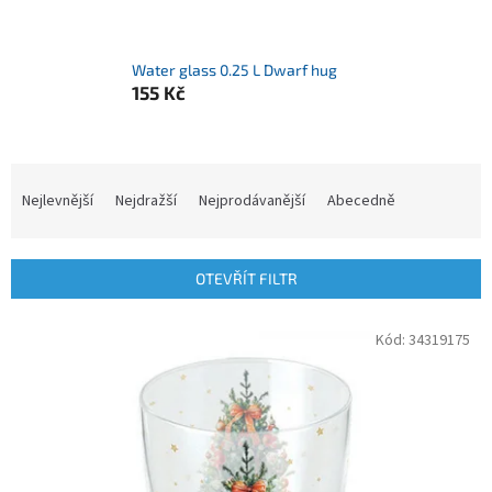
Water glass 0.25 L Dwarf hug
155 Kč
Ř
a
Nejlevnější
Nejdražší
Nejprodávanější
Abecedně
z
e
n
OTEVŘÍT FILTR
í
p
V
Kód:
34319175
r
ý
o
p
d
i
u
s
k
p
t
r
ů