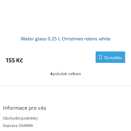
Water glass 0.25 L Christmas robins white
Do košíku
155 Kč
4
položek celkem
O
v
l
Z
á
á
d
p
a
a
Informace pro vás
c
t
í
Obchodní podmínky
í
p
Doprava ZDARMA
r