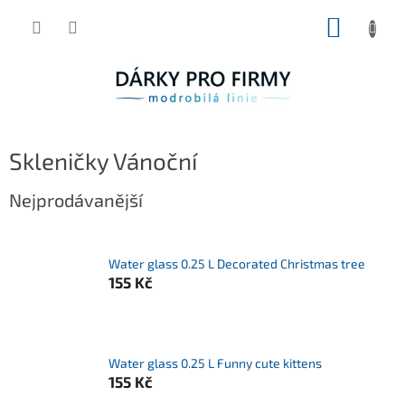
Přejít
NÁKUP
na
obsah
KOŠÍK
Skleničky Vánoční
Nejprodávanější
Water glass 0.25 L Decorated Christmas tree
155 Kč
Water glass 0.25 L Funny cute kittens
155 Kč