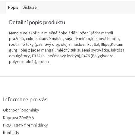
Popis
Diskuze
Detailní popis produktu
Mandle ve skořici a mléčné čokoládě Složení: jádra mandlí
pražená, cukr, kakaové máslo, sušené mléko,kakaová hmota,
rostlinné tuky (palmový olej, olej z máslovníku, Sal, Illipe,Kokum
gurgi, olej z jader manga), mléčný tuk sušená syrovátka, laktóza,
emulgátory, E322 (slunečnicový lecitýn),E476 (Polyglycerol-
polyricin-oleát),aroma
Z
á
p
a
Informace pro vás
t
Obchodní podmínky
í
Doprava ZDARMA
PRO FIRMY- firemní dárky
Kontakty