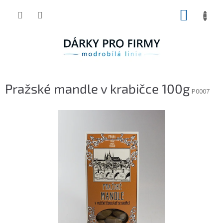
Přejít
NÁKUP
na
obsah
KOŠÍK
Pražské mandle v krabičce 100g
P0007