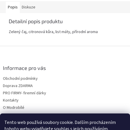
Popis
Diskuze
Detailní popis produktu
Zelený čaj, citronová kůra, list máty, přírodní aroma
Z
á
p
a
Informace pro vás
t
Obchodní podmínky
í
Doprava ZDARMA
PRO FIRMY- firemní dárky
Kontakty
O Modrobílé
Tento web používá soubory cookie. Dalším procházením
tohoto webu vyjadřujete souhlas s jejich používáním.