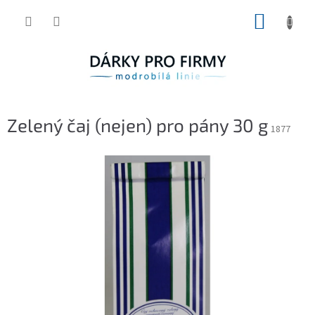
Přejít
NÁKUP
na
obsah
KOŠÍK
Zelený čaj (nejen) pro pány 30 g
1877