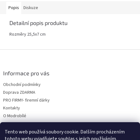
Popis
Diskuze
Detailní popis produktu
Rozměry 25,5x7 cm
Z
á
p
a
Informace pro vás
t
Obchodní podmínky
í
Doprava ZDARMA
PRO FIRMY- firemní dárky
Kontakty
O Modrobílé
Tento web používá soubory cookie. Dalším procházením
tohoto webu vyjadřujete souhlas s jejich používáním.