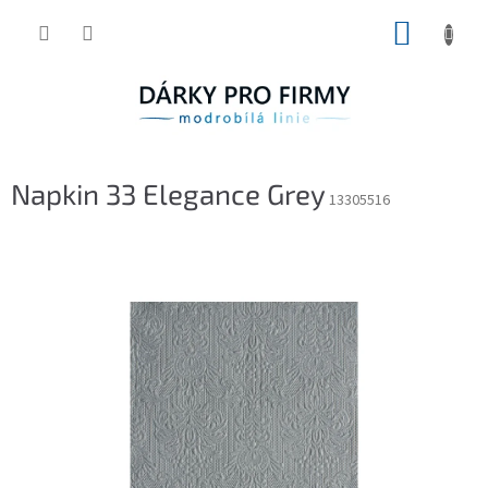
Přejít
NÁKUP
na
obsah
KOŠÍK
Napkin 33 Elegance Grey
13305516