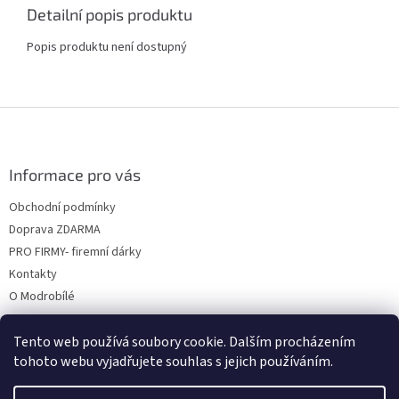
Detailní popis produktu
Popis produktu není dostupný
Z
á
p
a
Informace pro vás
t
Obchodní podmínky
í
Doprava ZDARMA
PRO FIRMY- firemní dárky
Kontakty
O Modrobílé
Tento web používá soubory cookie. Dalším procházením
tohoto webu vyjadřujete souhlas s jejich používáním.