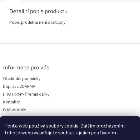
Detailní popis produktu
Popis produktu není dostupný
Z
á
p
a
Informace pro vás
t
Obchodní podmínky
í
Doprava ZDARMA
PRO FIRMY- firemní dárky
Kontakty
O Modrobílé
Tento web používá soubory cookie. Dalším procházením
tohoto webu vyjadřujete souhlas s jejich používáním.