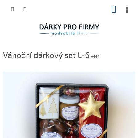
Přejít
NÁKUP
na
obsah
KOŠÍK
Vánoční dárkový set L-6
9444