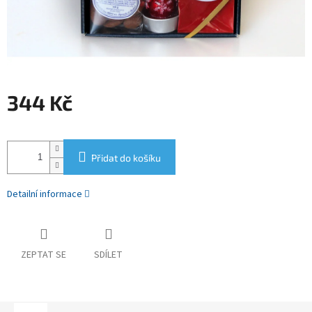
344 Kč
Měrná
cena:
Přidat do košíku
Detailní informace
ZEPTAT SE
SDÍLET