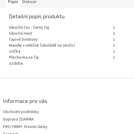
Popis
Diskuze
Detailní popis produktu
Vánoční čas - černý čaj
1
Vánoční med
1
čajové bonbony
1
Mandle v mléčné čokoládě se skořicí
1
svíčka
1
Plechovka na čaj
1
ozdoba
Z
á
p
a
Informace pro vás
t
Obchodní podmínky
í
Doprava ZDARMA
PRO FIRMY- firemní dárky