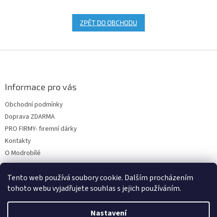
ZPĚT DO OBCHODU
Z
á
p
a
Informace pro vás
t
Obchodní podmínky
í
Doprava ZDARMA
PRO FIRMY- firemní dárky
Kontakty
O Modrobílé
Tento web používá soubory cookie. Dalším procházením
tohoto webu vyjadřujete souhlas s jejich používáním.
Nastavení
Vytvořil Shoptet