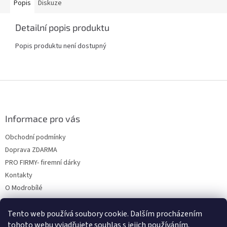
Popis
Diskuze
Detailní popis produktu
Popis produktu není dostupný
Z
á
p
a
Informace pro vás
t
Obchodní podmínky
í
Doprava ZDARMA
PRO FIRMY- firemní dárky
Kontakty
O Modrobílé
Tento web používá soubory cookie. Dalším procházením
tohoto webu vyjadřujete souhlas s jejich používáním.