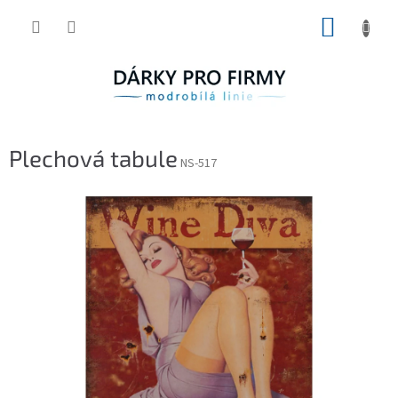
Přejít
NÁKUP
na
obsah
KOŠÍK
Plechová tabule
NS-517