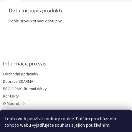
Detailní popis produktu
Popis produktu není dostupný
Z
á
p
a
Informace pro vás
t
Obchodní podmínky
í
Doprava ZDARMA
PRO FIRMY- firemní dárky
Kontakty
O Modrobílé
Tento web používá soubory cookie. Dalším procházením
tohoto webu vyjadřujete souhlas s jejich používáním.