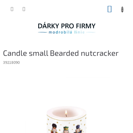
Přejít
NÁKUP
na
obsah
KOŠÍK
Candle small Bearded nutcracker
39218090