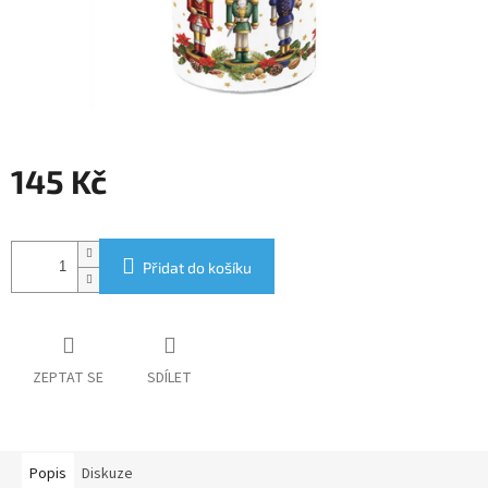
145 Kč
Měrná
cena:
Přidat do košíku
ZEPTAT SE
SDÍLET
Popis
Diskuze