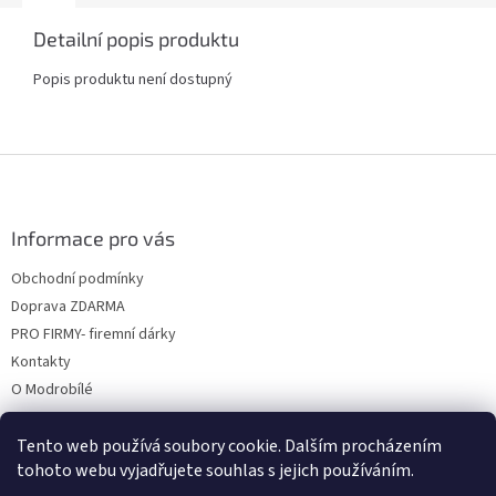
Detailní popis produktu
Popis produktu není dostupný
Z
á
p
a
Informace pro vás
t
Obchodní podmínky
í
Doprava ZDARMA
PRO FIRMY- firemní dárky
Kontakty
O Modrobílé
Tento web používá soubory cookie. Dalším procházením
tohoto webu vyjadřujete souhlas s jejich používáním.