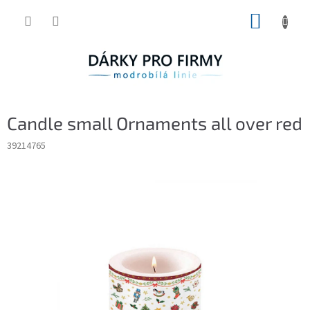
Přejít
NÁKUP
na
obsah
KOŠÍK
Candle small Ornaments all over red
39214765