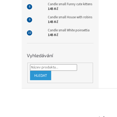
Candle small Funny cute kittens
145 Kč
Candle small House with robins
145 Kč
Candle small White poinsettia
145 Kč
Vyhledávání
HLEDAT
Z
á
p
a
t