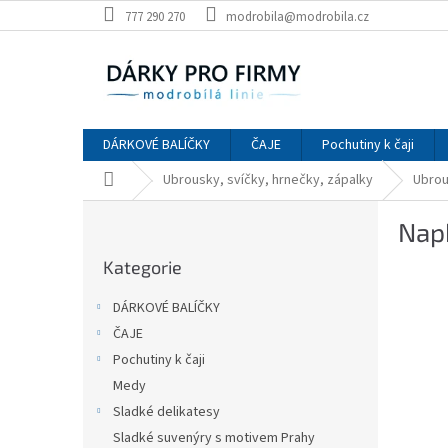
Přejít
777 290 270
modrobila@modrobila.cz
na
obsah
DÁRKOVÉ BALÍČKY
ČAJE
Pochutiny k čaji
Domů
Ubrousky, svíčky, hrnečky, zápalky
Ubrou
P
Napk
o
Přeskočit
s
Kategorie
kategorie
t
r
DÁRKOVÉ BALÍČKY
a
ČAJE
n
Pochutiny k čaji
n
í
Medy
p
Sladké delikatesy
a
Sladké suvenýry s motivem Prahy