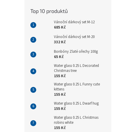
Top 10 produktů
Vánoční dárkový set M-12
685 Kč
Vánoční dárkový set M-20
332 Kč
Bonbóny Zlaté ořechy 100g
65 Kč
Water glass 0.25 L Decorated
Christmas tree
155 Kč
Water glass 0.25 L Funny cute
kittens
155 Kč
Water glass 0.25 L Dwarf hug
155 Kč
Water glass 0.25 L Christmas
robins white
155 Kč