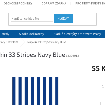
OBCHODNÍ PODMÍNKY
DOPRAVA ZDARMA
PRO FIRMY- FIREMNÍ 
HLEDAT
Medy
Sladké delikatesy
Sladké suvenýry s motivem Prahy
sky 33x33cm
Napkin 33 Stripes Navy Blue
in 33 Stripes Navy Blue
13306913
55 
Měrná
cena: