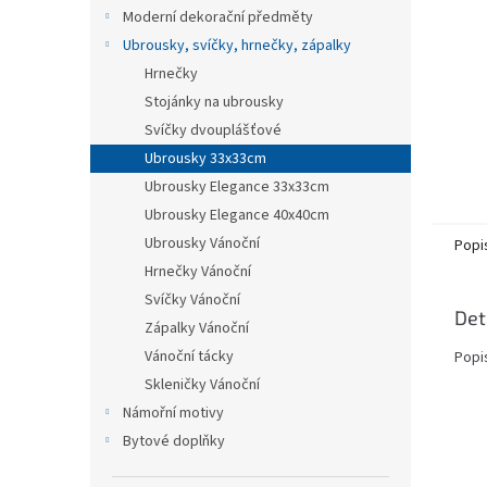
n
Moderní dekorační předměty
e
Ubrousky, svíčky, hrnečky, zápalky
l
Hrnečky
Stojánky na ubrousky
Svíčky dvouplášťové
Ubrousky 33x33cm
Ubrousky Elegance 33x33cm
Ubrousky Elegance 40x40cm
Ubrousky Vánoční
Popi
Hrnečky Vánoční
Svíčky Vánoční
Det
Zápalky Vánoční
Vánoční tácky
Popi
Skleničky Vánoční
Námořní motivy
Bytové doplňky