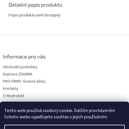
Detailní popis produktu
Popis produktu není dostupný
Z
á
p
a
Informace pro vás
t
Obchodní podmínky
í
Doprava ZDARMA
PRO FIRMY- firemní dárky
Kontakty
O Modrobílé
Tento web používá soubory cookie. Dalším procházením
tohoto webu vyjadřujete souhlas s jejich používáním.