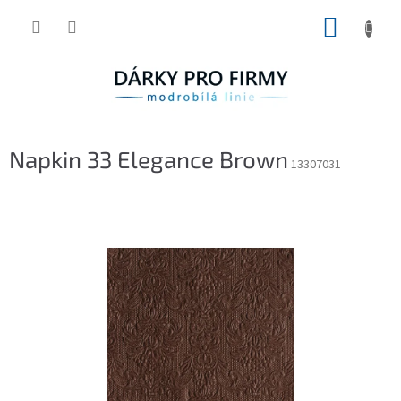
Přejít
NÁKUP
na
obsah
KOŠÍK
Napkin 33 Elegance Brown
13307031