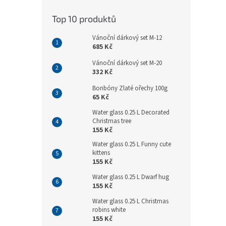
Top 10 produktů
Vánoční dárkový set M-12
685 Kč
Vánoční dárkový set M-20
332 Kč
Bonbóny Zlaté ořechy 100g
65 Kč
Water glass 0.25 L Decorated
Christmas tree
155 Kč
Water glass 0.25 L Funny cute
kittens
155 Kč
Water glass 0.25 L Dwarf hug
155 Kč
Water glass 0.25 L Christmas
robins white
155 Kč