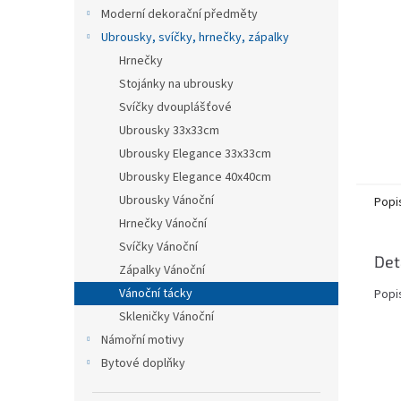
n
Moderní dekorační předměty
e
Ubrousky, svíčky, hrnečky, zápalky
l
Hrnečky
Stojánky na ubrousky
Svíčky dvouplášťové
Ubrousky 33x33cm
Ubrousky Elegance 33x33cm
Ubrousky Elegance 40x40cm
Ubrousky Vánoční
Popi
Hrnečky Vánoční
Svíčky Vánoční
Det
Zápalky Vánoční
Vánoční tácky
Popi
Skleničky Vánoční
Námořní motivy
Bytové doplňky