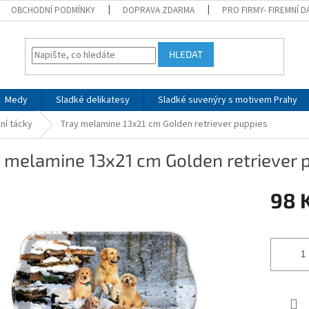
OBCHODNÍ PODMÍNKY
DOPRAVA ZDARMA
PRO FIRMY- FIREMNÍ 
HLEDAT
Medy
Sladké delikatesy
Sladké suvenýry s motivem Prahy
ní tácky
Tray melamine 13x21 cm Golden retriever puppies
 melamine 13x21 cm Golden retriever 
98 
Měrná
cena: