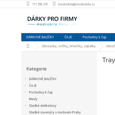
Přejít
777 290 270
modrobila@modrobila.cz
na
obsah
DÁRKOVÉ BALÍČKY
ČAJE
Pochutiny k čaji
Domů
Ubrousky, svíčky, hrnečky, zápalky
Vánoč
P
Tray
o
Přeskočit
s
Kategorie
kategorie
t
r
DÁRKOVÉ BALÍČKY
a
ČAJE
n
Pochutiny k čaji
n
í
Medy
p
Sladké delikatesy
a
Sladké suvenýry s motivem Prahy