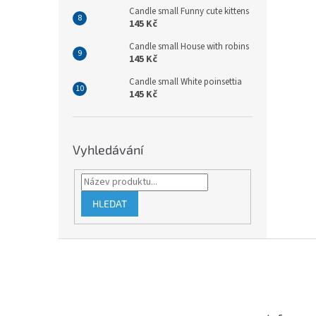
Candle small Funny cute kittens
145 Kč
Candle small House with robins
145 Kč
Candle small White poinsettia
145 Kč
Vyhledávání
HLEDAT
Z
á
p
a
t