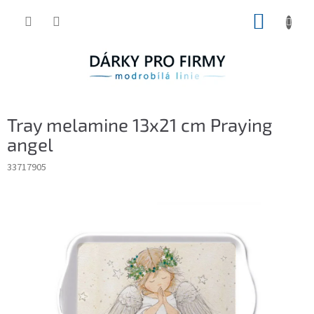
Přejít
NÁKUP
na
obsah
KOŠÍK
Tray melamine 13x21 cm Praying
angel
33717905