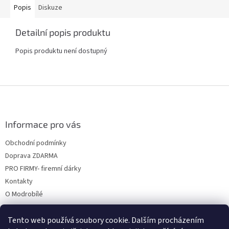
Popis
Diskuze
Detailní popis produktu
Popis produktu není dostupný
Z
á
p
a
Informace pro vás
t
Obchodní podmínky
í
Doprava ZDARMA
PRO FIRMY- firemní dárky
Kontakty
O Modrobílé
Tento web používá soubory cookie. Dalším procházením