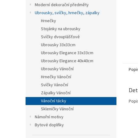
n
Moderní dekorační předměty
e
Ubrousky, svíčky, hrnečky, zápalky
l
Hrnečky
Stojánky na ubrousky
Svíčky dvouplášťové
Ubrousky 33x33cm
Ubrousky Elegance 33x33cm
Ubrousky Elegance 40x40cm
Ubrousky Vánoční
Popi
Hrnečky Vánoční
Svíčky Vánoční
Det
Zápalky Vánoční
Vánoční tácky
Popi
Skleničky Vánoční
Námořní motivy
Bytové doplňky