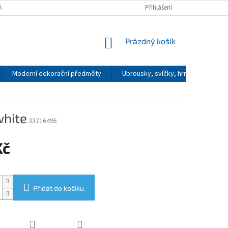
DÁRKY
KONTAKTY
O MODROBÍLÉ
Přihlášení
NÁKUPNÍ
Prázdný košík
KOŠÍK
Moderní dekorační předměty
Ubrousky, svíčky, hrnečky, zápalk
white
33716495
Kč
Přidat do košíku