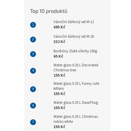
Top 10 produktů
Vánoční dárkový set M-12
685 Kč
Vánoční dárkový set M-20
332 Kč
Bonbóny Zlaté ořechy 100g
65 Kč
Water glass 0.25 L Decorated
Christmas tree
155 Kč
Water glass 0.25 L Funny cute
kittens
155 Kč
Water glass 0.25 L Dwarf hug
155 Kč
Water glass 0.25 L Christmas
robins white
155 Kč