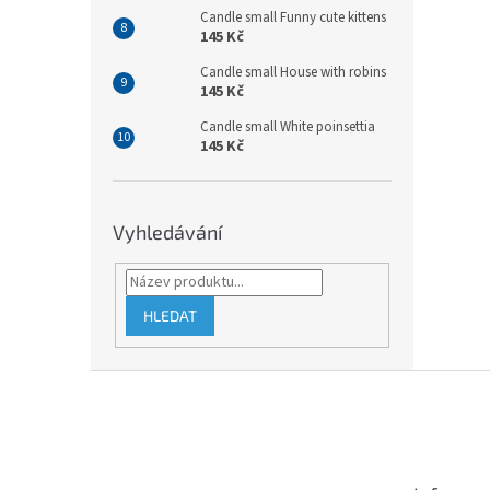
Candle small Funny cute kittens
145 Kč
Candle small House with robins
145 Kč
Candle small White poinsettia
145 Kč
Vyhledávání
HLEDAT
Z
á
p
a
t