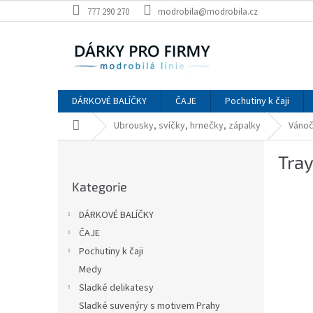
Přejít
777 290 270
modrobila@modrobila.cz
na
obsah
DÁRKOVÉ BALÍČKY
ČAJE
Pochutiny k čaji
Domů
Ubrousky, svíčky, hrnečky, zápalky
Vánoč
P
Tra
o
Přeskočit
s
Kategorie
kategorie
t
r
DÁRKOVÉ BALÍČKY
a
ČAJE
n
Pochutiny k čaji
n
í
Medy
p
Sladké delikatesy
a
Sladké suvenýry s motivem Prahy