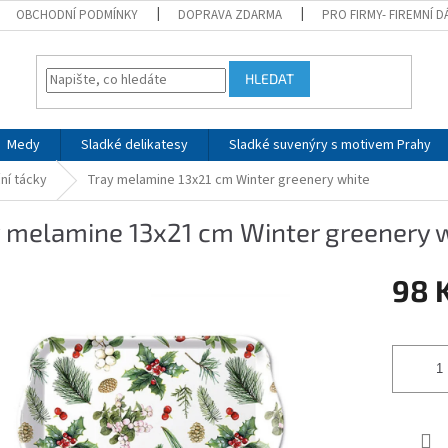
OBCHODNÍ PODMÍNKY
DOPRAVA ZDARMA
PRO FIRMY- FIREMNÍ 
HLEDAT
Medy
Sladké delikatesy
Sladké suvenýry s motivem Prahy
ní tácky
Tray melamine 13x21 cm Winter greenery white
y melamine 13x21 cm Winter greenery 
98 
Měrná
cena: